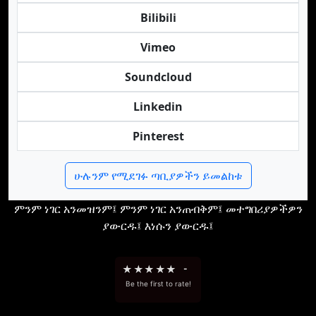
Bilibili
Vimeo
Soundcloud
Linkedin
Pinterest
ሁሉንም የሚደገፉ ጣቢያዎችን ይመልከቱ
ምንም ነገር አንመዝንም፤ ምንም ነገር አንጠብቅም፤ መተግበሪያዎችዎን
ያውርዱ፤ እነሱን ያውርዱ፤
★
★
★
★
★
-
Be the first to rate!