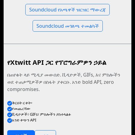
Soundcloud የአጫዋች ዝርዝር ማውረጃ
Soundcloud መገለጫ ተመልካች
የXtwitt API ጋር የፕሮግራምዎን ኃይል
በጠየቁት ላይ ሚዲያ መውሰድ. ቪዲዮዎች, GIFs, እና ምስሎችን
ወደ ተጠቃሚዎችዎ በስፋት ያቀርቡ. አንድ bold API, zero
compromises.
ቅርበት ርቀት፦
የመጨረሻው
ቪዲዮዎች፣ GIFs፣ ምስሎችን ያስተላልፉ
አንድ ቀጭን API