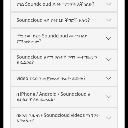
የግል Soundcloud ይዘት ማግኘት እችላለሁ?
Soundcloud ላይ የቴክኒክ ችግሮች አሉን?
ማን ነው ይህን Soundcloud መተግበሪያ
የሚጠቀመው?
Soundcloud ለምን ሶስተኛ ወገን መተግበሪያን
ይፈልጋል?
video የራሱን መጀመሪያ ጥራት ይይዛል?
በ iPhone / Android / Soundcloud ለ
ዴስክቶፕ ላይ ይሠራል?
በአንድ ጊዜ ብዙ Soundcloud videos ማግኘት
እችላለሁ?