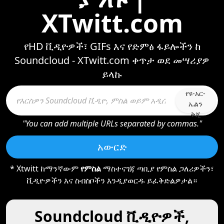
XTwitt.com
የHD ቪዲዮዎች፣ GIFs እና የድምፅ ፋይሎችን ከ
Soundcloud - XTwitt.com ቀጥታ ወደ መሣሪያዎ
ይላኩ
የዩ-አር-
ኤልን
ቅጂ
"You can add multiple URLs separated by commas."
አውርድ
* Xtwitt ከማንኛውም
የምስል
ማስተናገጃ ጣቢያ የምስል ጋለሪዎችን፣
ቪዲዮዎችን እና ስብስቦችን እንዲያወርዱ ይፈቅድልዎታል።
Soundcloud ቪዲዮዎች,