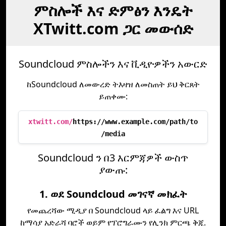
ምስሎች እና ድምፅን እንዴት
XTwitt.com ጋር መውሰድ
Soundcloud ምስሎችን እና ቪዲዮዎችን አውርድ
ከSoundcloud ለመውረድ ትእዛዝ ለመስጠት ይህ ቅርጸት
ይጠቀሙ:
xtwitt.com/
https://www.example.com/path/to
/media
Soundcloud ን በ3 እርምጃዎች ውስጥ
ያውጡ:
1. ወደ Soundcloud መገናኛ መክፈት
የመጨረሻው ሚዲያ በ Soundcloud ላይ ፈልግ እና URL
ከማሳያ አድራሻ ባሮች ወይም የፕሮግራሙን የሊንክ ምርጫ ቅጂ.