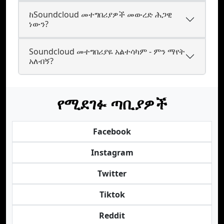
ከSoundcloud መተግበሪያዎች መውረድ ሕጋዊ
ነውን?
Soundcloud መተግበሪያዬ አልተሳካም - ምን ማየት
አለብኝ?
የሚደገፉ ጣቢያዎች
Facebook
Instagram
Twitter
Tiktok
Reddit