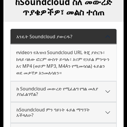
ከSoundcloud ስለ መውረድ
ጥያቄዎችዎ፣ መልስ ተሰጠ
እንዴት Soundcloud ያውርዱ?
የvideoን የሕዝብ Soundcloud URL ቅጂ ያድርጉ፣
ከላይ ባለው ፎርም ውስጥ ይጣሉ፣ እናም የኃይል ምንጭን
እና MP4 (ወይም MP3, M4Aን የሚመሳሰል) ፋይልን
ወደ መቃኛዎ እንመለሳለን።
ከ Soundcloud መውረድ የሚፈልግ የግል መለያ
ያስፈልገኛል?
ከSoundcloud ምን ዓይነት ፋይል ማግኘት
እችላለሁ?