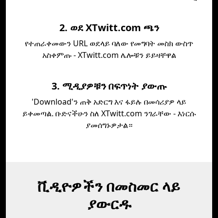
2. ወደ XTwitt.com ጫን
የተጠራቀመውን URL ወደላይ ባለው የመግባት መስክ ውስጥ
አስቀምጡ - XTwitt.com ሌሎቹን ይይዛቸዋል
3. ሚዲያዎቹን በፍጥነት ያውጡ
'Download'ን ጠቅ አድርግ እና ፋይሉ በመሳሪያዎ ላይ
ይቀመጣል. ቡድናችሁን ስለ XTwitt.com ንገራቸው - እነርሱ
ያመሰግኑዎታል።
ቪዲዮዎችን በመስመር ላይ
ያውርዱ