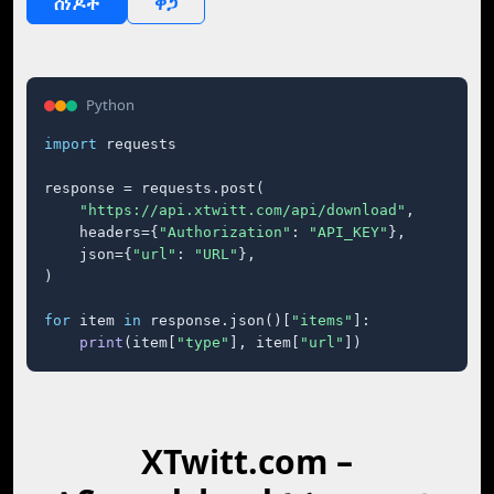
ሰነዶች
ዋጋ
Python
import
 requests

response = requests.post(

"https://api.xtwitt.com/api/download"
,

    headers={
"Authorization"
: 
"API_KEY"
},

    json={
"url"
: 
"URL"
},

)

for
 item 
in
 response.json()[
"items"
]:

print
(item[
"type"
], item[
"url"
])
XTwitt.com –