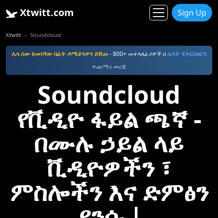
Xtwitt.com
Sign Up
Xtwitt
Soundcloud
ሌላ ሰው ከመነሻው በፊት ዶሜይንዎን ይሸጡ
- 800+ መተላለፊያዎች በ
ሴንት ፒተርስበርግ
ተጨማሪ መረጃ
Soundcloud
የቪዲዮ ፋይል ጫኛ -
በሙሉ ኃይል ላይ
ቪዲዮዎችን ፣
ምስሎችን እና ድምፅን
ያንሱ |